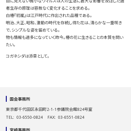
目に見えない微小なウィルスは人の生活に甚大な影響を及ぼした適
者生存の原理は容赦なく変化することを求める。
白椿『初嵐』は江戸時代に作出された品種である。
明治、大正、昭和、激動の時代を存続し得た花は、清らかな一重咲き
で、シンプルな姿を留めている。
物も情報も過多になっていく昨今。椿の花に生きることの本質を問い
たい。
コガネシダは添草として。
国会事務所
東京都千代田区永田町2-1-1
参議院会館824号室
TEL: 03-6550-0824 FAX: 03-6551-0824
宮崎事務所