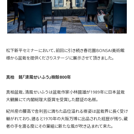
松下新平セミナーにおいて、前回に引き続き春花園BONSAI美術館
様から盆栽を提供くださりステージに展示させて頂きました。
真柏 銘「清風せいふう」樹齢800年
真柏盆栽、清風せいふうは盆栽作家小林國雄が1989年に日本盆栽
大観展にて内閣総理大臣賞を受賞した暦証の名樹。
紀州産の腰高で舎利芸に満ちた品位溢れる樹姿は盆栽界に長く受け
継がれており、遡ると1970年の大阪万博に出品された経歴が残り、蔵
者の手を渡る度にその葉組に新たな風が吹き込まれて来た。