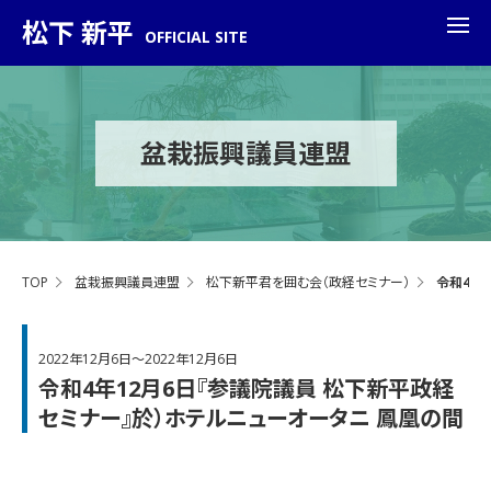
松下 新平
OFFICIAL SITE
盆栽振興議員連盟
TOP
盆栽振興議員連盟
松下新平君を囲む会（政経セミナー）
令和4年
2022年12月6日～2022年12月6日
令和4年12月6日『参議院議員 松下新平政経
セミナー』於）ホテルニューオータニ 鳳凰の間