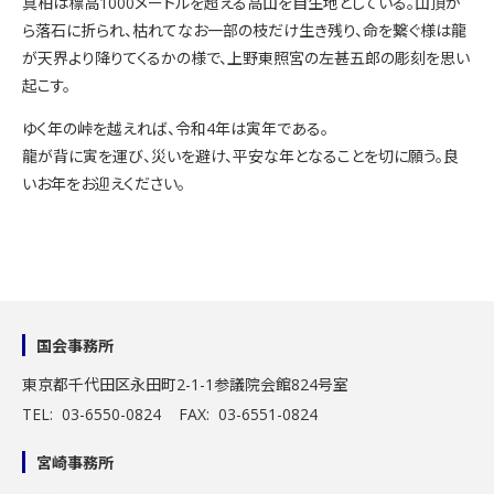
真柏は標高1000メートルを超える高山を自生地としている。山頂か
ら落石に折られ、枯れてなお一部の枝だけ生き残り、命を繋ぐ様は龍
が天界より降りてくるかの様で、上野東照宮の左甚五郎の彫刻を思い
起こす。
ゆく年の峠を越えれば、令和4年は寅年である。
龍が背に寅を運び、災いを避け、平安な年となることを切に願う。良
いお年をお迎えください。
国会事務所
東京都千代田区永田町2-1-1
参議院会館824号室
TEL: 03-6550-0824 FAX: 03-6551-0824
宮崎事務所