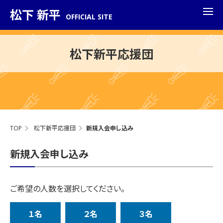
松下 新平
OFFICIAL SITE
松下新平応援団
TOP
松下新平応援団
新規入会申し込み
新規入会申し込み
ご希望の人数を選択してください。
１名
２名
３名