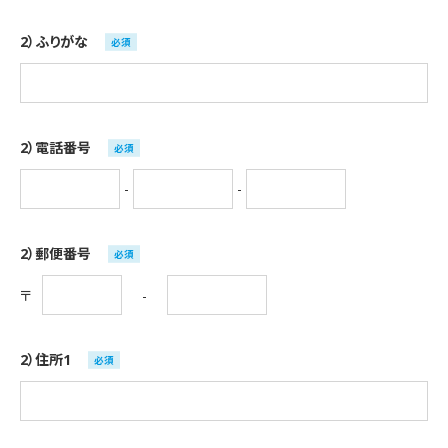
2）ふりがな
必須
2）電話番号
必須
-
-
2）郵便番号
必須
-
〒
2）住所1
必須