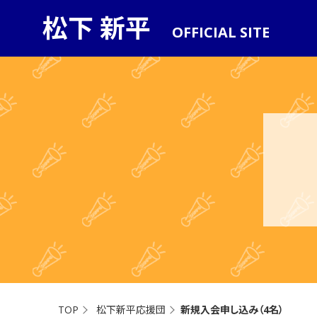
松下 新平
OFFICIAL SITE
TOP
松下新平応援団
新規入会申し込み（4名）