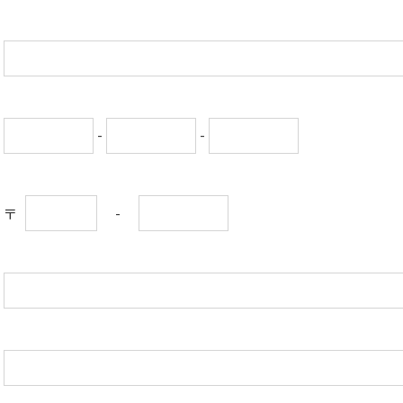
-
-
-
〒