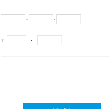
-
-
-
〒