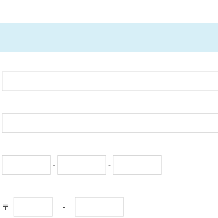
-
-
-
〒