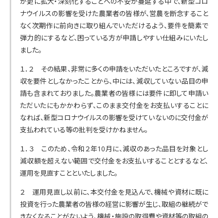
が更に拡大・深刻化することへの不安が蔓延する中で、新型コロ
ナウイルスの影響を受けた農業者の皆様が、営農を断念すること
なく次期作に前向きに取り組んでいただけるよう、要件を簡素で
弾力的にするなど、困っている方が申請しやすい仕組みにいたし
ました。
１．２ その結果、非常に多くの申請をいただいたところですが、減
収を要件としなかったことから、中には、減収していない品目の申
請も含まれておりました。農業者の皆様には要件に即して申請い
ただいたにもかかわらず、このまま交付金をお支払いすることに
なれば、新型コロナウイルスの影響を受けていないのに交付金が
支払われている等の批判を受けかねません。
１．３ このため、令和２年10月に、減収のあった品目を対象とし
減収額を超えない範囲で交付金をお支払いすることとするなど、
運用を見直すことといたしました。
２ 運用見直し以前に、本交付金を見込んで、機械や資材に既に
投資を行った農業者の皆様の経営に影響が生じ、取組の継続がで
きなくなることがないよう、機械・施設の取得費や資材等の取組の