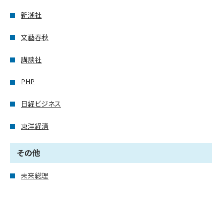
新潮社
文藝春秋
講談社
PHP
日経ビジネス
東洋経済
その他
未来総理